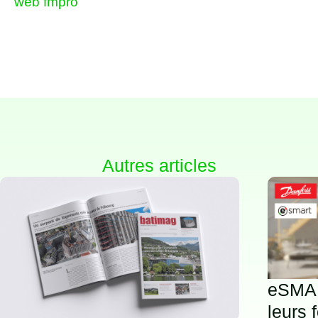
web fmpro
Autres articles
eSMAR
leurs 