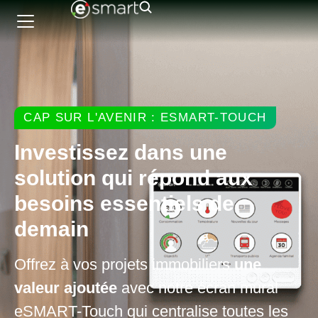
CAP SUR L'AVENIR : ESMART-TOUCH
Investissez dans une
solution qui répond aux
besoins essentiels de
demain
Offrez à vos projets immobiliers
une
valeur ajoutée
avec notre écran mural
eSMART-Touch qui centralise toutes les