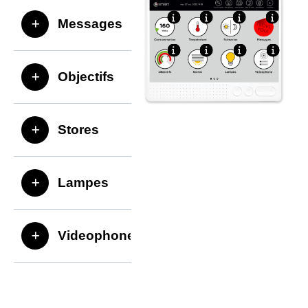
Messages
Objectifs
Stores
Lampes
Videophone