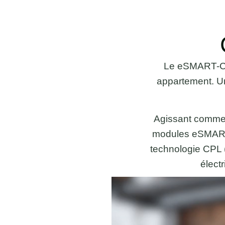
Le eSMART-Con
appartement. Un
Agissant comme
modules eSMART i
technologie CPL (
élect