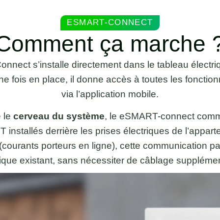
ESMART-CONNECT
Comment ça marche 
nect s’installe directement dans le tableau électr
e fois en place, il donne accès à toutes les foncti
via l’application mobile.
 le
cerveau du système
, le eSMART-connect comm
nstallés derrière les prises électriques de l’appart
courants porteurs en ligne), cette communication p
rique existant, sans nécessiter de câblage supplémen