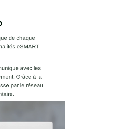
?
ique de chaque
onnalités eSMART
unique avec les
ement. Grâce à la
asse par le réseau
taire.