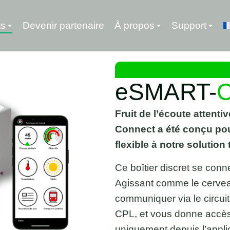
ts
Devenir partenaire
À propos
Support
eSMART-
C
Fruit de l’écoute attent
Connect a été conçu pou
flexible à notre solution
Ce boîtier discret se conn
Agissant comme le cervea
communiquer via le circuit
CPL, et vous donne accès
uniquement depuis l’appli