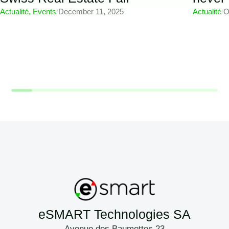
Actualité
,
Events
/
December 11, 2025
Actualité
/
O
eSMART Technologies SA
Avenue des Baumettes 23