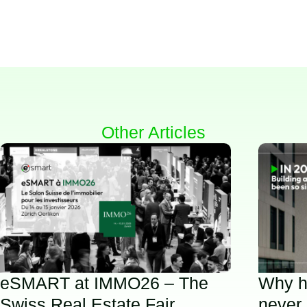
Other Articles
eSMART at IMMO26 – The
Why h
Swiss Real Estate Fair
never