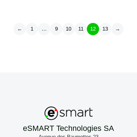
←
1
…
9
10
11
12
13
→
eSMART Technologies SA
Avenue des Baumettes 23