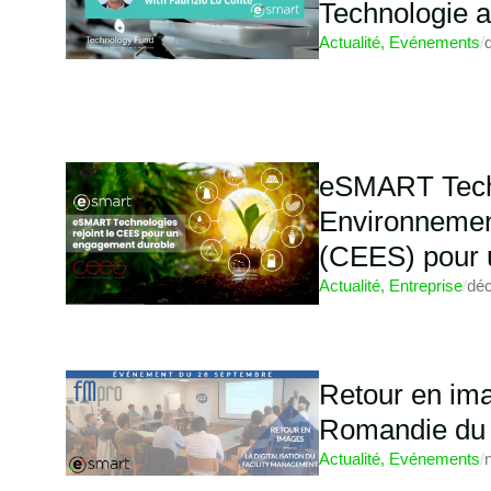
Technologie a
Actualité
,
Evénements
/
eSMART Techn
Environnement
(CEES) pour 
Actualité
,
Entreprise
/
dé
Retour en im
Romandie du
Actualité
,
Evénements
/