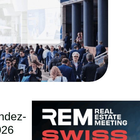
ndez-
026