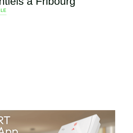
ntiels à Fribourg
CLE