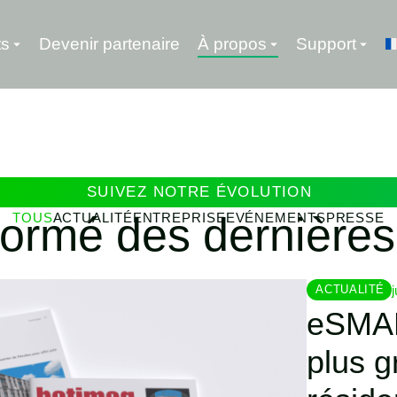
ts
Devenir partenaire
À propos
Support
SUIVEZ NOTRE ÉVOLUTION
formé des dernières 
TOUS
ACTUALITÉ
ENTREPRISE
EVÉNEMENTS
PRESSE
ACTUALITÉ
eSMART
plus g