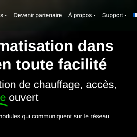
ts
Devenir partenaire
À propos
Support
omatisation dans
 toute facilité
tion de chauffage, accès,
me
ouvert
modules qui communiquent sur le réseau