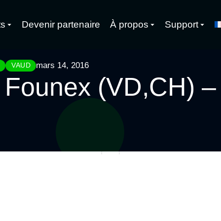
ts
Devenir partenaire
À propos
Support
mars 14, 2016
)
VAUD
 – Founex (VD,CH) –