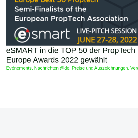
eSMART in die TOP 50 der PropTech 
Europe Awards 2022 gewählt
Evénements
,
Nachrichten @de
,
Preise und Auszeichnungen
,
Ver