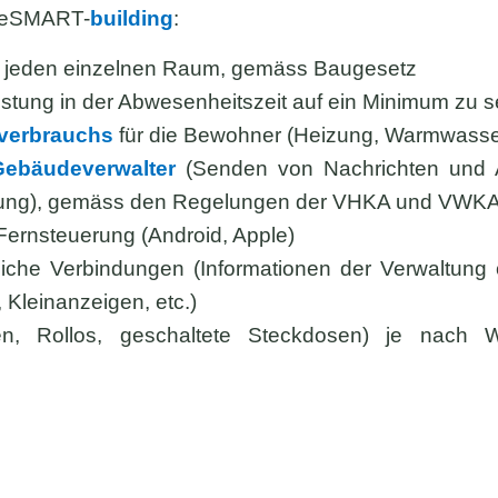
 eSMART-
building
:
r jeden einzelnen Raum, gemäss Baugesetz
eistung in der Abwesenheitszeit auf ein Minimum z
verbrauchs
für die Bewohner (Heizung, Warmwasser, 
Gebäudeverwalter
(Senden von Nachrichten und 
nung), gemäss den Regelungen der VHKA und VWK
 Fernsteuerung (Android, Apple)
liche Verbindungen (Informationen der Verwaltung
s, Kleinanzeigen, etc.)
ten, Rollos, geschaltete Steckdosen) je na