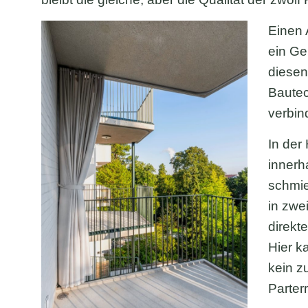
Einen 
ein Ge
diesen
Bautec
verbin
In der
innerh
schmie
in zwe
direkt
Hier k
kein z
Parterr