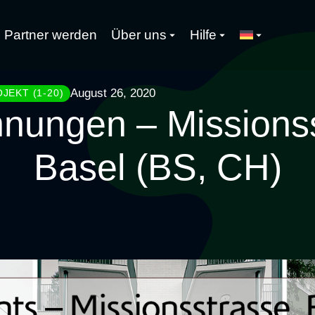
Partner werden
Über uns
Hilfe
August 26, 2020
JEKT (1-20)
nungen – Missionss
Basel (BS, CH)