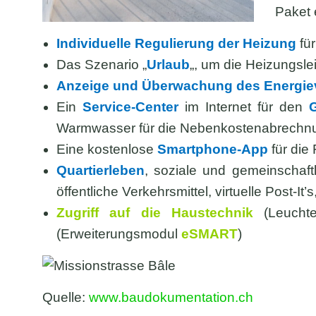
Paket
Individuelle Regulierung der Heizung
fü
Das Szenario „
Urlaub
„, um die Heizungsl
Anzeige und Überwachung des Energie
Ein
Service-Center
im Internet für den
Warmwasser für die Nebenkostenabrech
Eine kostenlose
Smartphone-App
für die
Quartierleben
, soziale und gemeinschaft
öffentliche Verkehrsmittel, virtuelle Post-It’
Zugriff auf die Haustechnik
(Leuch
(Erweiterungsmodul
eS
MA
RT
)
Quelle:
www.baudokumentation.ch