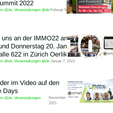
Summit 2022
ten @de
,
Veranstaltungen @de
/
Februar 9, 2022
e uns an der IMMO22 am
 und Donnerstag 20. Januar
alle 622 in Zürich Oerlikon
ten @de
,
Veranstaltungen @de
/
Januar 7, 2022
er im Video auf den
e Days
November 3,
ten @de
,
Veranstaltungen
/
2021