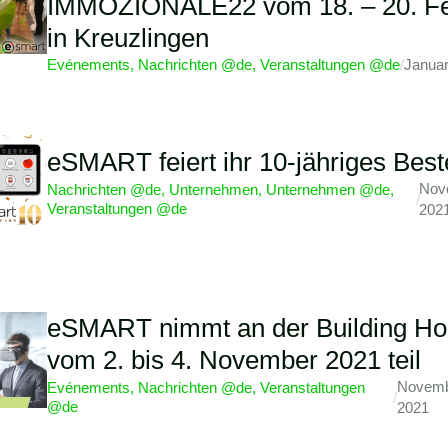
IMMOZIONALE22 vom 18. – 20. Fe
in Kreuzlingen
Evénements
,
Nachrichten @de
,
Veranstaltungen @de
/
Januar
eSMART feiert ihr 10-jähriges Bes
Nov
Nachrichten @de
,
Unternehmen
,
Unternehmen @de
,
/
Veranstaltungen @de
202
eSMART nimmt an der Building Ho
vom 2. bis 4. November 2021 teil
Novemb
Evénements
,
Nachrichten @de
,
Veranstaltungen
/
@de
2021