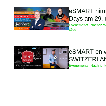
eSMART nimm
Days am 29. u
Evénements
,
Nachrich
@de
eSMART en v
SWITZERLAN
Evénements
,
Nachrich