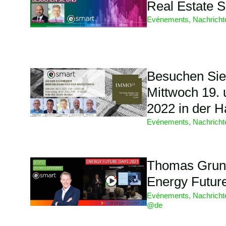
Real Estate 
Evénements
,
Nachrich
Besuchen Si
Mittwoch 19.
2022 in der H
Evénements
,
Nachrich
Thomas Grund
Energy Futur
Evénements
,
Nachrich
@de