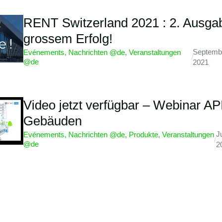
RENT Switzerland 2021 : 2. Ausga
grossem Erfolg!
Septemb
Evénements
,
Nachrichten @de
,
Veranstaltungen
/
@de
2021
Video jetzt verfügbar – Webinar API
Gebäuden
J
Evénements
,
Nachrichten @de
,
Produkte
,
Veranstaltungen
/
@de
2