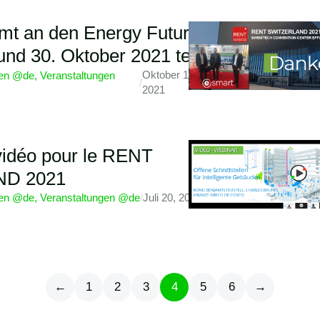
t an den Energy Future
nd 30. Oktober 2021 teil
Oktober 13,
ten @de
,
Veranstaltungen
/
2021
idéo pour le RENT
D 2021
ten @de
,
Veranstaltungen @de
/
Juli 20, 2021
←
1
2
3
4
5
6
→