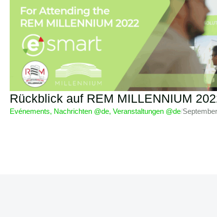
Rückblick auf REM MILLENNIUM 2022 
Evénements
,
Nachrichten @de
,
Veranstaltungen @de
/
September